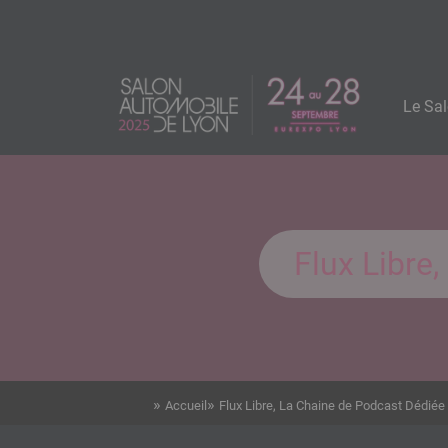
Aller
Panneau de gestion des cookies
au
contenu
Navigatio
principal
Image
principale
Le Sa
logo
Flux Libre,
Accueil
Flux Libre, La Chaine de Podcast Dédiée