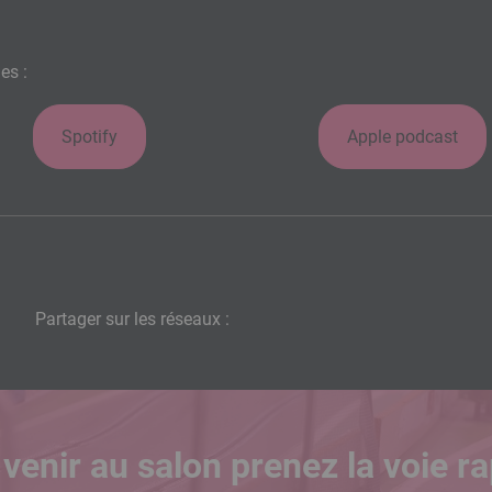
es :
Spotify
Apple podcast
Partager sur les réseaux :
venir au salon prenez la voie ra