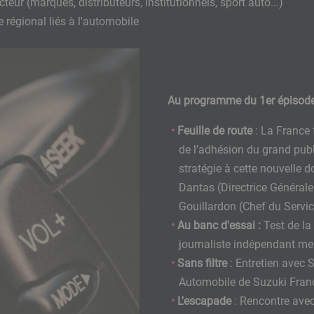
teur (marques, distributeurs, institutionnels, sport auto...)
re régional liés à l'automobile
Au programme du 1er épisod
Feuille de route
: La France 
de l’adhésion du grand pub
stratégie à cette nouvelle d
Dantas (Directrice Générale
Gouillardon (Chef du Servi
Au banc d'essai :
Test de la
journaliste indépendant m
Sans filtre
: Entretien avec S
Automobile de Suzuki Fran
L'escapade
: Rencontre ave