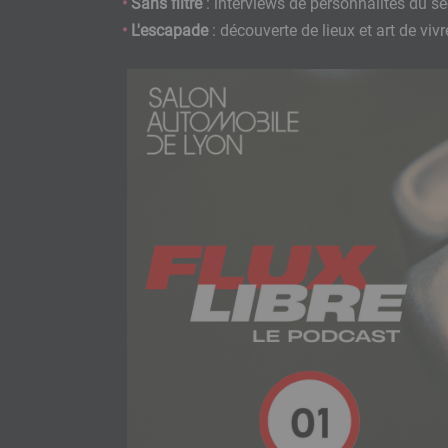
Sans filtre
: interviews de personnalités du sec
L'escapade
: découverte de lieux et art de viv
Image