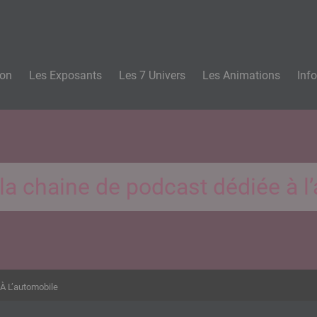
n
lon
Les Exposants
Les 7 Univers
Les Animations
Inf
 la chaine de podcast dédiée à l
 À L’automobile