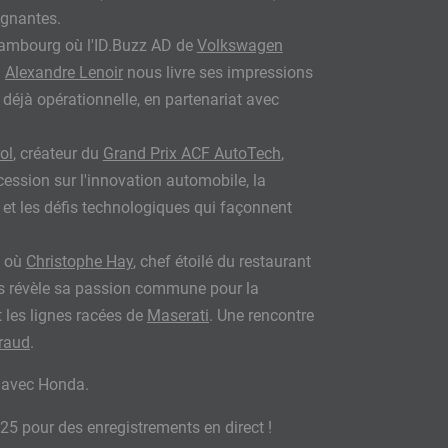
agnantes.
ambourg où l'ID.Buzz AD de
Volkswagen
.
Alexandre Lenoir
nous livre ses impressions
déjà opérationnelle, en partenariat avec
ol
, créateur du
Grand Prix ACF AutoTech
,
ession sur l'innovation automobile, la
et les défis technologiques qui façonnent
, où
Christophe Hay
, chef étoilé du restaurant
s révèle sa passion commune pour la
 les lignes racées de
Maserati
. Une rencontre
raud
.
t avec Honda.
25 pour des enregistrements en direct !