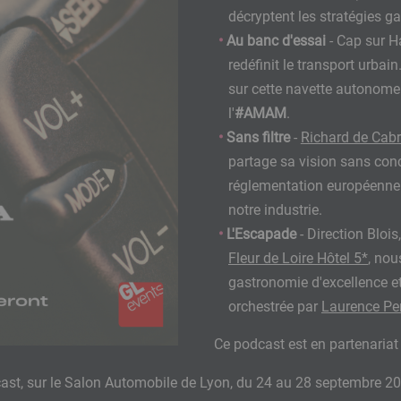
décryptent les stratégies g
Au banc d'essai
- Cap sur H
redéfinit le transport urbain
sur cette navette autonome 
l'
#AMAM
.
Sans filtre
-
Richard de Cabr
partage sa vision sans conc
réglementation européenne 
notre industrie.
L'Escapade
- Direction Blois
Fleur de Loire Hôtel 5*
, nou
gastronomie d'excellence et
orchestrée par
Laurence Pe
Ce podcast est en partenaria
cast, sur le Salon Automobile de Lyon, du 24 au 28 septembre 20