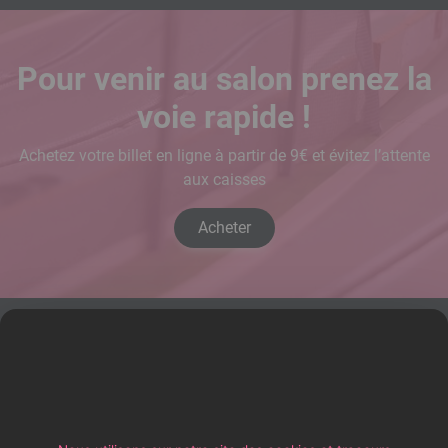
Pour venir au salon prenez la
voie rapide !
Achetez votre billet en ligne à partir de 9€ et évitez l’attente
aux caisses
Acheter