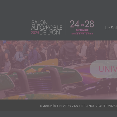
Aller
Panneau de gestion des cookies
au
contenu
Navigatio
principal
Image
principale
Le Sa
logo
UNIV
Accueil
UNIVERS VAN LIFE « NOUVEAUTE 2025 