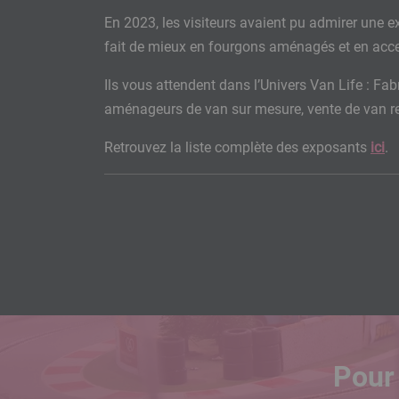
Modules
Ckeditor
En 2023, les visiteurs avaient pu admirer une 
éditoriaux
fait de mieux en fourgons aménagés et en acces
Ckeditor
Ils vous attendent dans l’Univers Van Life : Fab
aménageurs de van sur mesure, vente de van r
Ckeditor
Retrouvez la liste complète des exposants
ici
.
Pour 