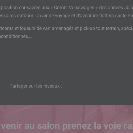
exposition consacrée aux « Combi Volkswagen » des années 50 à 7
soires outdoor. Un air de voyage et d’aventure flottera sur le S
ricants et loueurs de van aménagés et pick-up tout terrain, spécia
econditionnés,…
Partager sur les réseaux :
venir au salon prenez la voie ra