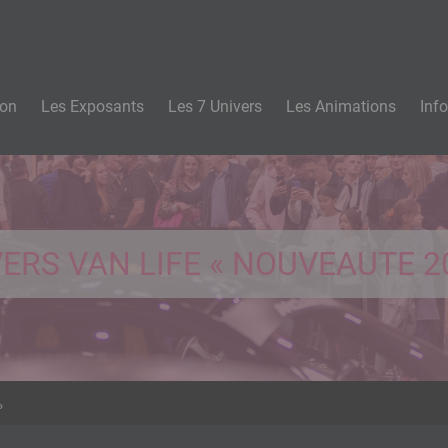
n
lon
Les Exposants
Les 7 Univers
Les Animations
Inf
ERS VAN LIFE « NOUVEAUTE 2
»