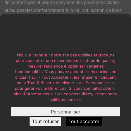
de contrefaçon et pourra entraîner des poursuites civiles
et/ou pénales conformément à la loi. L’utilisation de liens
hypertextes visant et renvoyant au Site est également
soumise à l’autorisation préalable et expresse de
l’Organisateur, le Client pouvant obtenir une autorisation
par courrier électronique auprès du webmaster.
Photographies – Films : il est formellement interdit de
Nous utilisons sur notre site des cookies et traceurs
procéder à des captations sonores ou visuelles de tout type
pour vous offrir une expérience utilisateur de qualité,
sur les Evénements, dans un but commercial, sans l'accord
mesurer l’audience & optimiser certaines
fonctionnalités. Vous pouvez accepter ces cookies en
préalable de l'Organisateur. Ces interdictions ne
cliquant sur « Tout Accepter », les refuser en cliquant
s’appliquent pas aux photographes accrédités par
sur « Tout Refuser » ou cliquer sur « Personnaliser »
pour gérer vos préférences. Si vous souhaitez obtenir
l’Organisateur.
plus d’informations sur les cookies utilisés, visitez notre
politique cookies.
14. AUTORISATION DE PRISE DE VUE
Personnaliser
En accédant à l'Evénement, le visiteur accepte que durant
sa participation, son image, son nom, son prénom et/ou sa
Tout refuser
Tout accepter
voix et ou ses propos (ensemble ou séparément) soient