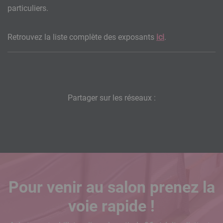
particuliers.
Ckeditor
Retrouvez la liste complète des exposants
ici
.
Partager sur les réseaux :
Pour venir au salon prenez la
voie rapide !