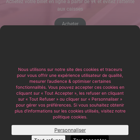
Achetez votre billet en ligne à partir de 9€ et évitez l’attente
aux caisses
Acheter
Nous utilisons sur notre site des cookies et traceurs
pour vous offrir une expérience utilisateur de qualité,
mesurer l’audience & optimiser certaines
fonctionnalités. Vous pouvez accepter ces cookies en
cliquant sur « Tout Accepter », les refuser en cliquant
sur « Tout Refuser » ou cliquer sur « Personnaliser »
pour gérer vos préférences. Si vous souhaitez obtenir
Suivez-nous
plus d’informations sur les cookies utilisés, visitez notre
politique cookies.
Personnaliser