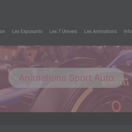
n
lon
Les Exposants
Les 7 Univers
Les Animations
Inf
Animations Sport Auto