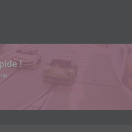
pide !
sses