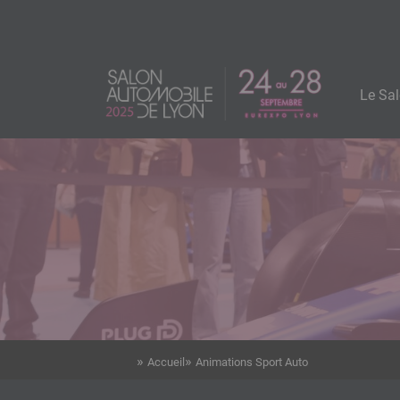
Aller
Panneau de gestion des cookies
au
contenu
Navigatio
principal
Image
principale
Le Sa
logo
Accueil
Animations Sport Auto