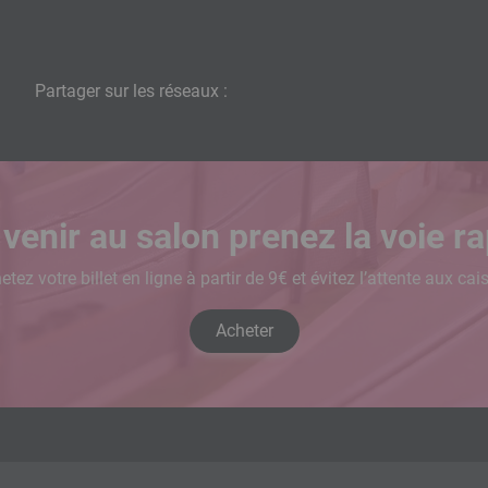
Partager sur les réseaux :
venir au salon prenez la voie ra
etez votre billet en ligne à partir de 9€ et évitez l’attente aux cai
Acheter