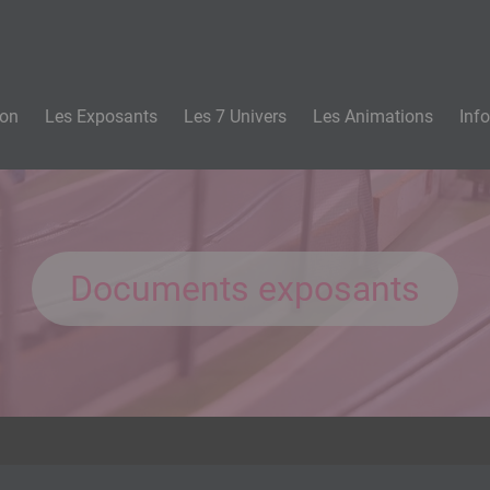
n
lon
Les Exposants
Les 7 Univers
Les Animations
Inf
Documents exposants