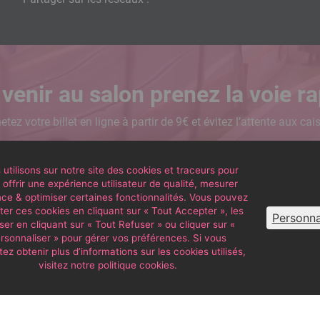
venir au salon prenez la voie ra
etez votre billet en ligne à partir de 9€ et évitez l’attente aux cai
Acheter
utilisons sur notre site des cookies et traceurs pour
offrir une expérience utilisateur de qualité, mesurer
nce & optimiser certaines fonctionnalités. Vous pouvez
er ces cookies en cliquant sur « Tout Accepter », les
Personna
ser en cliquant sur « Tout Refuser » ou cliquer sur «
rsonnaliser » pour gérer vos préférences. Si vous
ez obtenir plus d’informations sur les cookies utilisés,
visitez notre politique cookies.
S