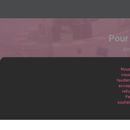
Pour 
Ach
Nous 
vous 
l’audie
accept
refu
Pe
souhait