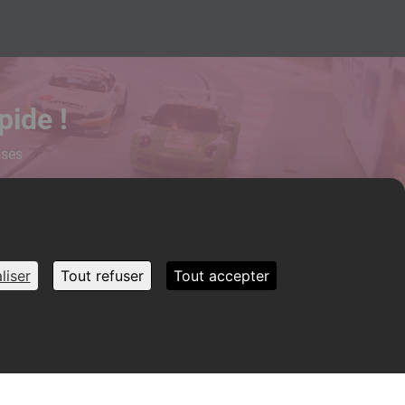
pide !
sses
liser
Tout refuser
Tout accepter
uivez-nous