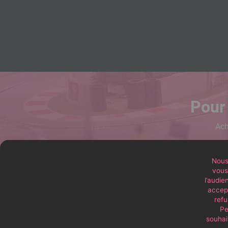
Pour 
Ach
Nous 
vous 
l’audie
accept
refu
Pe
souhait