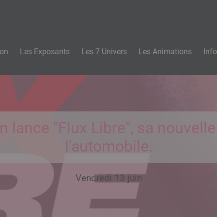
n
lon
Les Exposants
Les 7 Univers
Les Animations
Inf
 lance "Flux Libre", sa nouvell
l'automobile.
Vendredi 13 juin