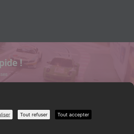
pide !
sses
liser
Tout refuser
Tout accepter