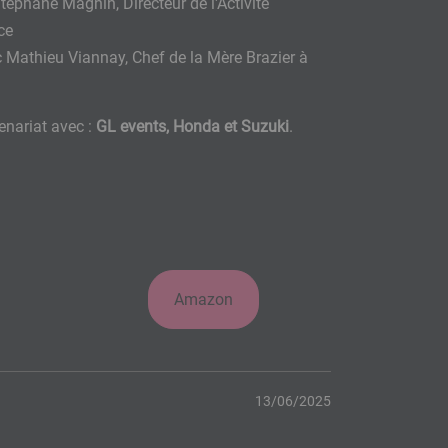
téphane Magnin, Directeur de l'Activité
ce
c Mathieu Viannay, Chef de la Mère Brazier à
enariat avec :
GL events, Honda et Suzuki
.
Amazon
13/06/2025